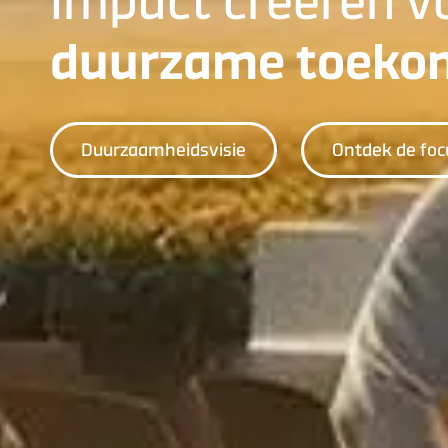
Impact creëren v
duurzame toeko
Duurzaamheidsvisie
Ontdek de fo