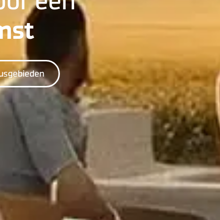
oor een
mst
cusgebieden